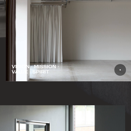
VISION・MISSION・
VALUE・SPIRIT