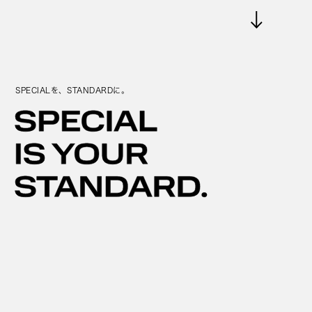
SPECIALを、STANDARDに。